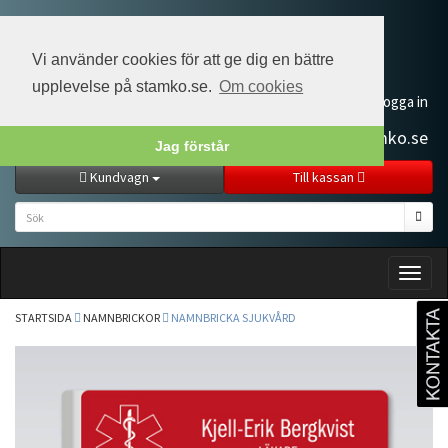
Vi använder cookies för att ge dig en bättre
upplevelse på stamko.se.
Om cookies
Kundservice
Min sida
Logga in
+46 (0)33 20 59 90
order@stamko.se
Jag förstår
Kundvagn
Till kassan
Toggl
naviga
STARTSIDA
NAMNBRICKOR
NAMNBRICKA SJUKVÅRD