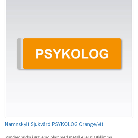
Namnskylt Sjukvård PSYKOLOG Orange/vit
Standardbricka i graverad plast med metall eller plastklämma