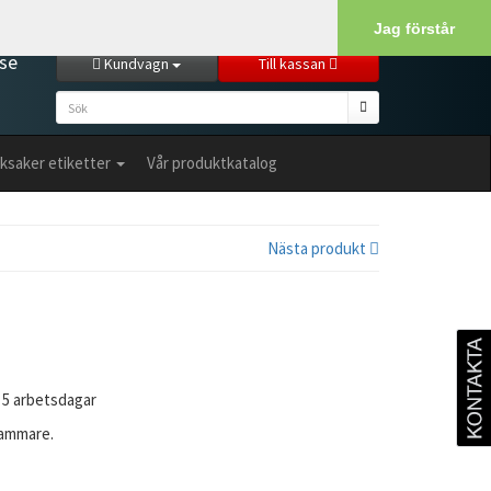
Kundservice
Min sida
Logga in
Jag förstår
se
Kundvagn
Till kassan
ksaker etiketter
Vår produktkatalog
Nästa produkt
 - 5 arbetsdagar
hammare.