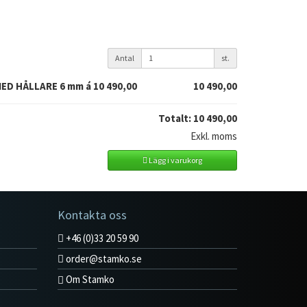
Antal
st.
MED HÅLLARE 6 mm á
10 490,00
10 490,00
Totalt:
10 490,00
Exkl. moms
Lägg i varukorg
Kontakta oss
+46 (0)33 20 59 90
order@stamko.se
Om Stamko