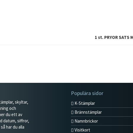
1
st. PRYOR SATS 
Populära sidor
ämplar, skyltar,
K-Stämplar
kning och
Brännstämplar
er du ett av
 datum, siffror,
Namnbrickor
så har du alla
Visitkort