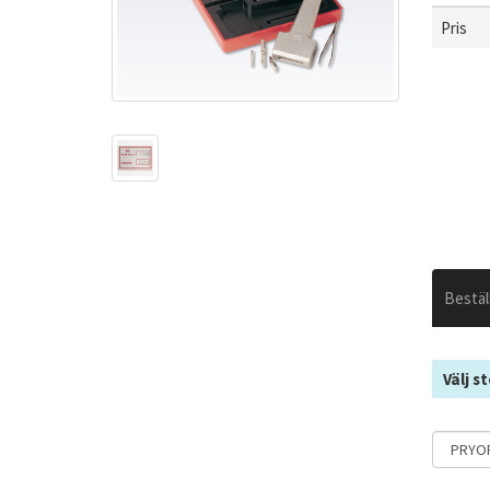
Pris
Bestäl
Välj st