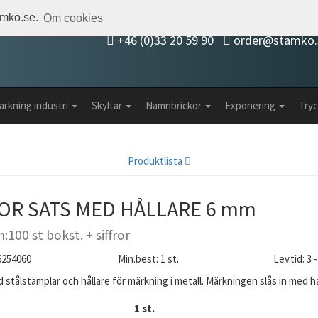
tamko.se.
Om cookies
+46 (0)33 20 59 90
order@stamko.
ärkning industri
Skyltar
Namnbrickor
Exponering
Tryc
Produktlista
OR SATS MED HÅLLARE 6 mm
:100 st bokst. + siffror
16254060
Min.best: 1 st.
Lev.tid: 3
 stålstämplar och hållare för märkning i metall. Märkningen slås in med 
1 st.